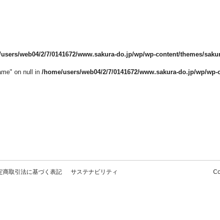
users/web04/2/7/0141672/www.sakura-do.jp/wp/wp-content/themes/saku
ame" on null in
/home/users/web04/2/7/0141672/www.sakura-do.jp/wp/wp-
定商取引法に基づく表記
サステナビリティ
Co