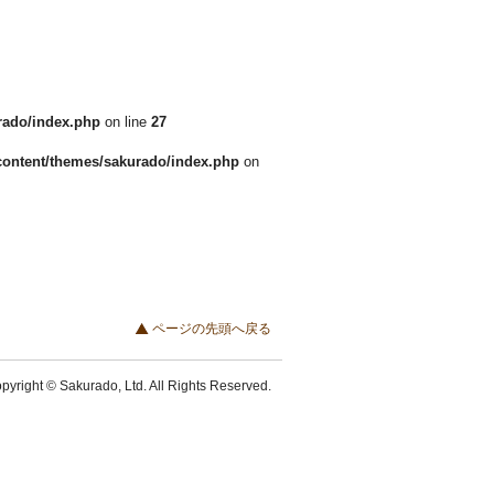
rado/index.php
on line
27
content/themes/sakurado/index.php
on
ページの先頭へ戻る
pyright © Sakurado, Ltd. All Rights Reserved.